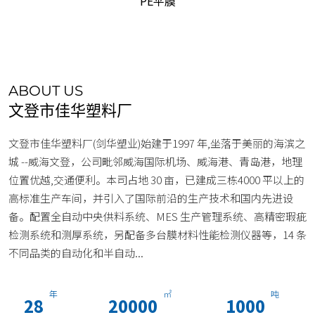
PE平膜
ABOUT US
文登市佳华塑料厂
文登市佳华塑料厂(剑华塑业)始建于1997 年,坐落于美丽的海滨之
城 --威海文登，公司毗邻威海国际机场、威海港、青岛港，地理
位置优越,交通便利。本司占地 30 亩，已建成三栋4000 平以上的
高标准生产车间，并引入了国际前沿的生产技术和国内先进设
备。配置全自动中央供料系统、MES 生产管理系统、高精密瑕疵
检测系统和测厚系统，另配备多台膜材料性能检测仪器等，14 条
不同品类的自动化和半自动...
年
㎡
吨
28
20000
1000